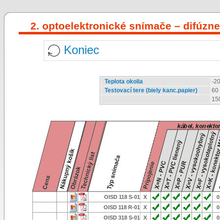
2. optoelektronické snímače – difúzne
Koniec
Teplota okolia
-20
Testovací tere (biely kanc.papier)
60
15
OISD 118 S-01
X
0
OISD 118 R-01
X
0
OISD 318 S-01
X
0