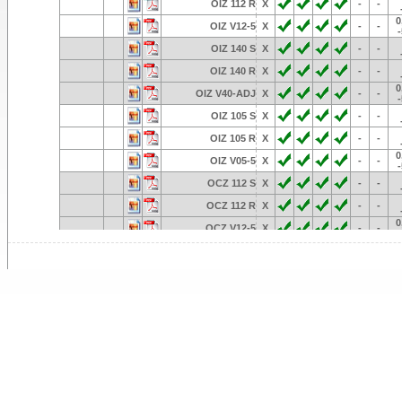
OIZ 112 R
X
-
-
0
OIZ V12-5
X
-
-
OIZ 140 S
X
-
-
OIZ 140 R
X
-
-
0
OIZ V40-ADJ
X
-
-
OIZ 105 S
X
-
-
OIZ 105 R
X
-
-
0
OIZ V05-5
X
-
-
OCZ 112 S
X
-
-
OCZ 112 R
X
-
-
0
OCZ V12-5
X
-
-
-