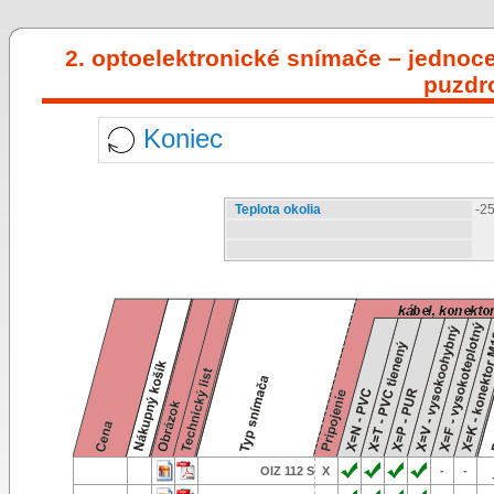
2. optoelektronické snímače – jednoc
puzdr
Koniec
Teplota okolia
-25
OIZ 112 S
X
-
-