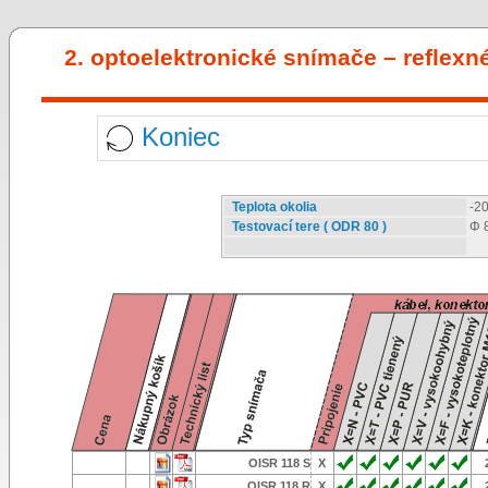
2. optoelektronické snímače – reflexn
Koniec
Teplota okolia
-20
Testovací tere ( ODR 80 )
Φ 
OISR 118 S
X
OISR 118 R
X