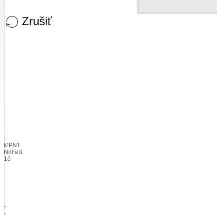
Zrušiť
-
-
MPN1
NdFeB
16
-
-